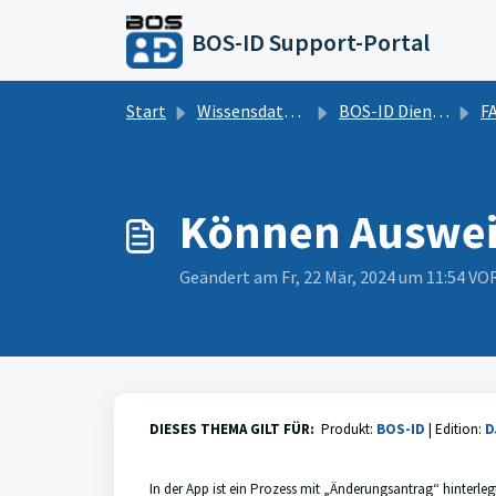
Zum hauptsächlichen Inhalt gehen
BOS-ID Support-Portal
Start
Wissensdatenbank
BOS-ID Dienstausweis
FAQs
Können Ausweis
Geändert am Fr, 22 Mär, 2024 um 11:54 
DIESES THEMA GILT FÜR:
Produkt:
BOS-ID
|
Edition:
D
In der App ist ein Prozess mit „Änderungsantrag“ hinterl