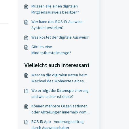
Müssen alle einen digitalen
Mitgliedsausweis besitzen?
Wer kann das BOS-ID-Ausweis-
System bestellen?
Was kostet der digitale Ausweis?
Gibt es eine
Mindestbestellmenge?
Vielleicht auch interessant
Werden die digitalen Daten beim
Wechsel des Wohnortes eines
Mitglieds an die neue
Wo erfolgt die Datenspeicherung
Jugendfeuerwehr übertragen?
und wie sicher ist diese?
Können mehrere Organisationen
oder Abteilungen innerhalb vom
BOS-ID erstellt werden?
BOS-ID App - Änderungsantrag
durch Ausweisinhaber