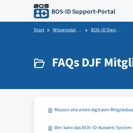
Zum hauptsächlichen Inhalt gehen
BOS-ID Support-Portal
Start
Wissensdatenbank
BOS-ID Dienstausweis
FAQs DJF Mitgl
Müssen alle einen digitalen Mitgliedsa
Wer kann das BOS-ID-Ausweis-System 