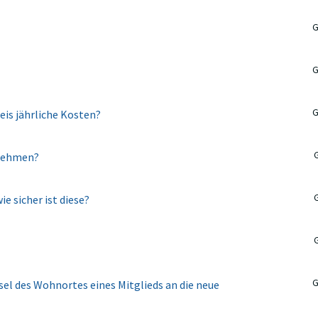
G
G
G
is jährliche Kosten?
rnehmen?
e sicher ist diese?
G
el des Wohnortes eines Mitglieds an die neue