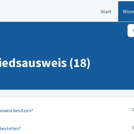
Start
Wiss
iedsausweis (18)
usweis besitzen?
bestellen?