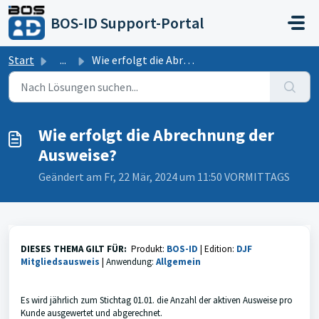
Zum hauptsächlichen Inhalt gehen
BOS-ID Support-Portal
Start
...
Wie erfolgt die Abrechnung der Ausweise?
Wie erfolgt die Abrechnung der
Ausweise?
Geändert am Fr, 22 Mär, 2024 um 11:50 VORMITTAGS
DIESES THEMA GILT FÜR:
Produkt:
BOS-ID
|
Edition:
DJF
Mitgliedsausweis
|
Anwendung:
Allgemein
Es wird jährlich zum Stichtag 01.01. die Anzahl der aktiven Ausweise pro
Kunde ausgewertet und abgerechnet.